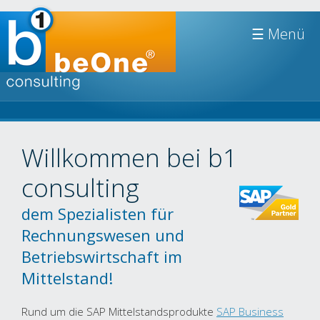
Jump to navigation
☰
Willkommen bei b1
consulting
dem Spezialisten für
Rechnungswesen und
Betriebswirtschaft im
Mittelstand!
Rund um die SAP Mittelstandsprodukte
SAP Business