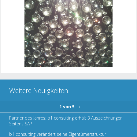
Weitere Neuigkeiten:
1 von 5
›
Partner des Jahres: b1 consulting erhält 3 Auszeichnungen
Seitens SAP
b1 consulting verändert seine Eigentümerstruktur