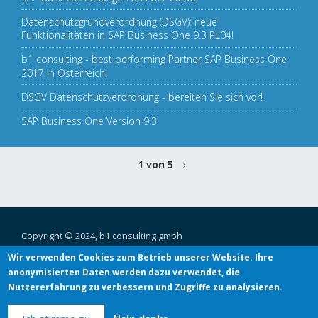
Datenschutzgrundverordnung (DSGV): neue
Funktionalitäten in SAP Business One 9.3 PL04!
b1 consulting - best performing Partner SAP Business One
2017 in Österreich!
DSGV Datenschutzverordnung - bereiten Sie sich vor!
SAP Business One Version 9.3
1 von 5
›
Copyright © 2024, b1 consulting gmbh
Tel.: +43 (1) 523 50 11 / E-Mail:
office@b1c.at
Wir verwenden Cookies zum Betrieb unserer Website. Ihre
Linke Wienzeile 4/1/8,
1060
Wien
, Österreich
anonymisierten Daten werden dazu verwendet, die
Nutzererfahrung zu verbessern und Zugriffe zu analysieren.